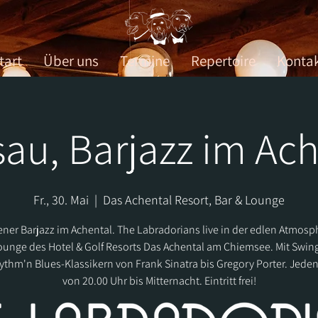
tart
Über uns
Termine
Repertoire
Konta
au, Barjazz im Ac
Fr., 30. Mai
  |  
Das Achental Resort, Bar & Lounge
ner Barjazz im Achental. The Labradorians live in der edlen Atmosp
ounge des Hotel & Golf Resorts Das Achental am Chiemsee. Mit Swing
thm'n Blues-Klassikern von Frank Sinatra bis Gregory Porter. Jeden
von 20.00 Uhr bis Mitternacht. Eintritt frei!