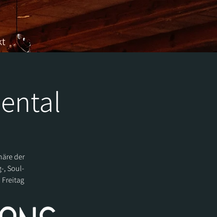
kt
hental
häre der
-, Soul-
 Freitag