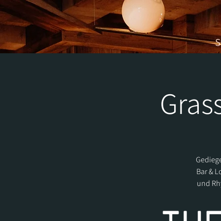
S
Grass
Gediege
Bar & L
und Rhy